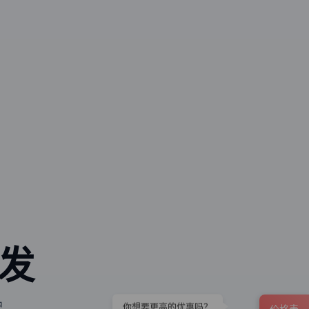
分发
护
价格表